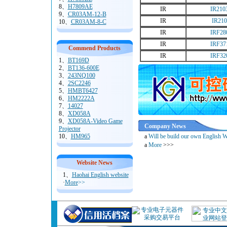
8、
H7809AE
IR
IR210
9、
CR03AM-12-B
IR
IR210
10、
CR03AM-8-C
IR
IRF28
IR
IRF37
Commend Products
IR
IRF32
1、
BT169D
2、
BT136-600E
3、
243NQ100
4、
2SC2246
5、
HMBT6427
6、
HM2222A
7、
14027
8、
XD058A
9、
XD058A-Video Game
Company News
Projector
10、
HM965
a
Will be build our own English W
a
More
>>>
Website News
1、
Haohai English website
·
More
>>