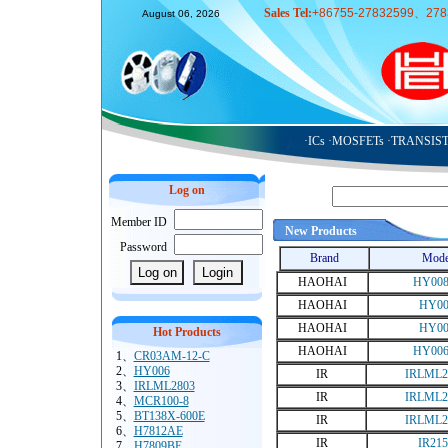
Sales Tel:
+86755-27832599
、
278
August 06, 2026
·ICs
·MOSFETs
·TRANSIS
Log on
Member ID
:
New Products
Password
:
Brand
Mode
HAOHAI
HY008
HAOHAI
HY00
HAOHAI
HY00
Hot Products
HAOHAI
HY006
1、
CR03AM-12-C
2、
HY006
IR
IRLML2
3、
IRLML2803
IR
IRLML2
4、
MCR100-8
5、
BT138X-600E
IR
IRLML2
6、
H7812AE
IR
IR215
7、
H7809BE